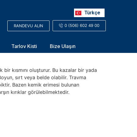
Русский
Türkçe
العربية
0 (506) 602 49 00
RANDEVU ALIN
Tarlov Kisti
Bize Ulaşın
bir kısmını oluşturur. Bu kazalar bir yada
Boyun, sırt veya belde olabilir. Travma
piktir. Bazen kemik erimesi bulunan
şın kırıklar görülebilmektedir.