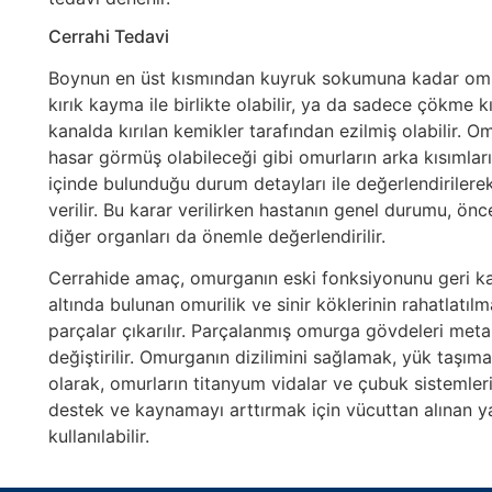
Cerrahi Tedavi
Boynun en üst kısmından kuyruk sokumuna kadar omurga
kırık kayma ile birlikte olabilir, ya da sadece çökme k
kanalda kırılan kemikler tarafından ezilmiş olabilir.
hasar görmüş olabileceği gibi omurların arka kısımları 
içinde bulunduğu durum detayları ile değerlendirilere
verilir. Bu karar verilirken hastanın genel durumu, önc
diğer organları da önemle değerlendirilir.
Cerrahide amaç, omurganın eski fonksiyonunu geri kaz
altında bulunan omurilik ve sinir köklerinin rahatlatıl
parçalar çıkarılır. Parçalanmış omurga gövdeleri meta
değiştirilir. Omurganın dizilimini sağlamak, yük taşım
olarak, omurların titanyum vidalar ve çubuk sistemleriy
destek ve kaynamayı arttırmak için vücuttan alınan ya
kullanılabilir.