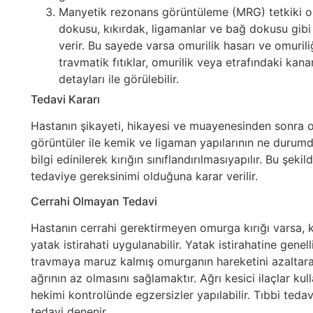
Manyetik rezonans görüntüleme (MRG) tetkiki omu
dokusu, kıkırdak, ligamanlar ve bağ dokusu gibi
verir. Bu sayede varsa omurilik hasarı ve omuril
travmatik fıtıklar, omurilik veya etrafındaki kan
detayları ile görülebilir.
Tedavi Kararı
Hastanın şikayeti, hikayesi ve muayenesinden sonra o
görüntüler ile kemik ve ligaman yapılarının ne durum
bilgi edinilerek kırığın sınıflandırılmasıyapılır. Bu şek
tedaviye gereksinimi olduğuna karar verilir.
Cerrahi Olmayan Tedavi
Hastanın cerrahi gerektirmeyen omurga kırığı varsa, k
yatak istirahati uygulanabilir. Yatak istirahatine gene
travmaya maruz kalmış omurganın hareketini azaltara
ağrının az olmasını sağlamaktır. Ağrı kesici ilaçlar kul
hekimi kontrolünde egzersizler yapılabilir. Tıbbi teda
tedavi denenir.