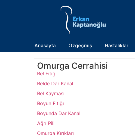
Anasayfa
Özgeçmiş
Hastalıklar
Omurga Cerrahisi
Bel Fıtığı
Belde Dar Kanal
Bel Kayması
Boyun Fıtığı
Boyunda Dar Kanal
Ağrı Pili
Omurga Kırıkları