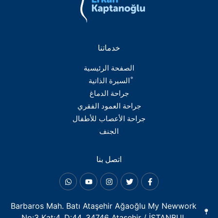
خدماتنا
الصفحة الرئيسية
ْالسيرة الذاتية
جراحة الدماغ
جراحة العمود الفقري
جراحة الأعصاب للأطفال
الجنف
اتصل بنا
Barbaros Mah. Batı Ataşehir Ağaoğlu My Newwork
No:3 Kat:4, D:44, 34746 Ataşehir / İSTANBUL