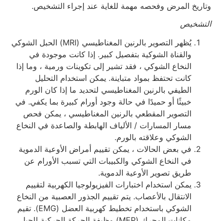
وتاريخ المرض وفحصه مهمة للغاية عند إجراء التشخيص.
التشخيص
يُظهر التصوير بالرنين المغناطيسي (MRI) الحبل الشوكي
والقناة الشوكية بتفصيل كبير. إذا كانت موجودة في
النخاع الشوكي ، فقد تشير إلى تكوينات ورمية ، وما إذا
كانت تحتفظ بمواد متباينة. يمكن استخدام التحليل
الطيفي بالرنين المغناطيسي لتحديد ما إذا كان الورم
خبيثًا أو حميدًا في حالة وجود أورام كبيرة بما يكفي. في
التصوير المقطعي بالرنين المغناطيسي ، يمكن فحص
مسار المسارات / الألياف الهابطة والصاعدة في النخاع
الشوكي وعلاقته بالورم.
في بعض الحالات ، يمكن تقييم أمراض الأوعية الدموية
في النخاع الشوكي والكبيبات التي تسبب الأورام عن
طريق تصوير الأوعية الدموية.
يمكن استخدام اختبارات الفيزيولوجيا الكهربية لتقييم
الانتقال بالأعصاب. يتم تقييم الجذور العصبية من النخاع
الشوكي باستخدام تخطيط كهربية العضل (EMG). تقيم
مكانات المحرك (MEP) وظيفة الحركة الحركية للحبل