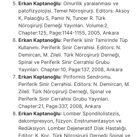
Erkan Kaptanoğlu
: Omurilik yaralanması ve
patofizyolojisi. Temel Nöroşirurji. Editors: Aksoy
K, Palaoğlu S, Pamir N, Tuncer R. Türk
Nöroşirurji Derneği Yayınları. Volume:2,
Chapter:125, Page:1144-1155, 2005, Ankara
Erkan Kaptanoğlu
: Periferik sinir Tamirinde Tüp
Kullanımı. Periferik Sinir Cerrahisi. Editors: N.
Demircan, M. Zileli. Türk Nöroşirurji Derneği,
Spinal ve Periferik Sinir Cerrahisi Grubu
Yayınları. Chapter:10, Page:137, 2008, Ankara
Erkan Kaptanoğlu
: Piriformis Sendromu.
Periferik Sinir Cerrahisi. Editors: N. Demircan, M.
Zileli. Türk Nöroşirurji Derneği, Spinal ve
Periferik Sinir Cerrahisi Grubu Yayınları.
Chapter:21, Page:337, 2008, Ankara
Erkan Kaptanoğlu
: Lomber Spondilolistezis,
dekompresyon, füzyon. Enstrumentasyon ve
Redüksiyon. Lomber Dejeneratif Disk Hastalığı.
Editor: K. Koç. Türk Nöroşirurji Derneği Spinal ve