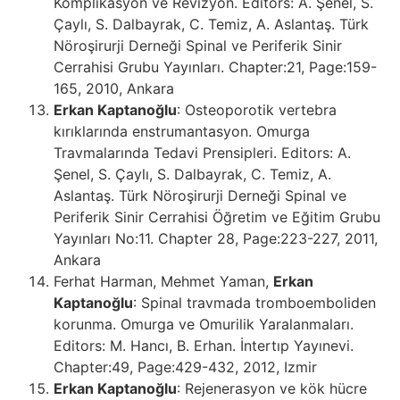
Komplikasyon ve Revizyon. Editors: A. Şenel, S.
Çaylı, S. Dalbayrak, C. Temiz, A. Aslantaş. Türk
Nöroşirurji Derneği Spinal ve Periferik Sinir
Cerrahisi Grubu Yayınları. Chapter:21, Page:159-
165, 2010, Ankara
Erkan Kaptanoğlu
: Osteoporotik vertebra
kırıklarında enstrumantasyon. Omurga
Travmalarında Tedavi Prensipleri. Editors: A.
Şenel, S. Çaylı, S. Dalbayrak, C. Temiz, A.
Aslantaş. Türk Nöroşirurji Derneği Spinal ve
Periferik Sinir Cerrahisi Öğretim ve Eğitim Grubu
Yayınları No:11. Chapter 28, Page:223-227, 2011,
Ankara
Ferhat Harman, Mehmet Yaman,
Erkan
Kaptanoğlu
: Spinal travmada tromboemboliden
korunma. Omurga ve Omurilik Yaralanmaları.
Editors: M. Hancı, B. Erhan. İntertıp Yayınevi.
Chapter:49, Page:429-432, 2012, Izmir
Erkan Kaptanoğlu
: Rejenerasyon ve kök hücre