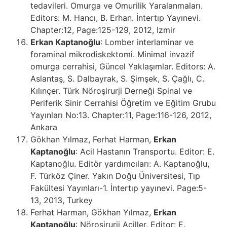
tedavileri. Omurga ve Omurilik Yaralanmaları.
Editors: M. Hancı, B. Erhan. İntertıp Yayınevi.
Chapter:12, Page:125-129, 2012, Izmir
Erkan Kaptanoğlu
: Lomber interlaminar ve
foraminal mikrodiskektomi. Minimal invazif
omurga cerrahisi, Güncel Yaklaşımlar. Editors: A.
Aslantaş, S. Dalbayrak, S. Şimşek, S. Çağlı, C.
Kılınçer. Türk Nöroşirurji Derneği Spinal ve
Periferik Sinir Cerrahisi Öğretim ve Eğitim Grubu
Yayınları No:13. Chapter:11, Page:116-126, 2012,
Ankara
Gökhan Yılmaz, Ferhat Harman,
Erkan
Kaptanoğlu
: Acil Hastanın Transportu. Editor: E.
Kaptanoğlu. Editör yardımcıları: A. Kaptanoğlu,
F. Türköz Çiner. Yakın Doğu Üniversitesi, Tıp
Fakültesi Yayınları-1. İntertıp yayınevi. Page:5-
13, 2013, Turkey
Ferhat Harman, Gökhan Yılmaz,
Erkan
Kaptanoğlu
: Nöroşirurji Aciller. Editor: E.