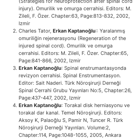
(Strategies for neuroprotection after spinal cord
injury). Omurilik ve omurga cerrahisi. Editors: M.
Zileli, F. Özer. Chapter:63, Page:813-832, 2002,
Izmir
Charles Tator,
Erkan Kaptanoğlu
:: Yaralanmış
omuriliğin rejenerasyonu (Regeneration of the
injured spinal cord). Omurilik ve omurga
cerrahisi. Editors: M. Zileli, F. Özer. Chapter:65,
Page:841-866, 2002, Izmir
Erkan Kaptanoğlu
: Spinal enstrumantasyonda
revizyon cerrahisi. Spinal Enstrumentasyon.
Editor: Sait Naderi. Türk Nöroşirurji Derneği
Spinal Cerrahi Grubu Yayınları No:5, Chapter:26,
Page:437-447, 2002, Izmir
Erkan Kaptanoğlu
: Torakal disk herniasyonu ve
torakal dar kanal. Temel Nöroşirurji. Editors:
Aksoy K, Palaoğlu S, Pamir N, Tuncer R. Türk
Nöroşirurji Derneği Yayınları. Volume:2,
Chapter:114, Page:1048-1055, 2005, Ankara