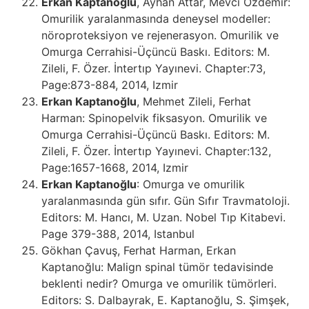
Erkan Kaptanoğlu
, Ayhan Attar, Mevci Özdemir:
Omurilik yaralanmasında deneysel modeller:
nöroproteksiyon ve rejenerasyon. Omurilik ve
Omurga Cerrahisi-Üçüncü Baskı. Editors: M.
Zileli, F. Özer. İntertıp Yayınevi. Chapter:73,
Page:873-884, 2014, Izmir
Erkan Kaptanoğlu
, Mehmet Zileli, Ferhat
Harman: Spinopelvik fiksasyon. Omurilik ve
Omurga Cerrahisi-Üçüncü Baskı. Editors: M.
Zileli, F. Özer. İntertıp Yayınevi. Chapter:132,
Page:1657-1668, 2014, Izmir
Erkan Kaptanoğlu
: Omurga ve omurilik
yaralanmasında gün sıfır. Gün Sıfır Travmatoloji.
Editors: M. Hancı, M. Uzan. Nobel Tıp Kitabevi.
Page 379-388, 2014, Istanbul
Gökhan Çavuş, Ferhat Harman, Erkan
Kaptanoğlu: Malign spinal tümör tedavisinde
beklenti nedir? Omurga ve omurilik tümörleri.
Editors: S. Dalbayrak, E. Kaptanoğlu, S. Şimşek,