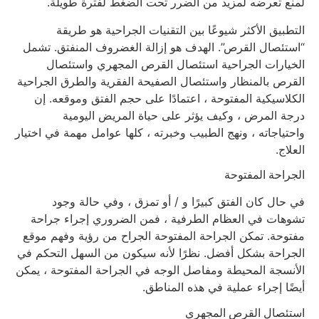
لمنع تعرضه لمزيد من الضرر تحت الضغط لفترة طويلة.
التطبيق الأكثر شيوعًا بين التقنيات الجراحية هو طريقة
“استئصال القرص”. الهدف هو إزالة الغضروف المنفتق. تشمل
الخيارات الجراحية استئصال القرص المجهري واستئصال
القرص بالمنظار واستئصال الصفيحة الفقرية والطرق الجراحية
الكلاسيكية المفتوحة ، اعتمادًا على حجم الفتق وموقعه. إن
درجة المرض ، وكيف يؤثر على حياة المريض اليومية
واحتياجاته ، ونهج الطبيب وخبرته ، كلها عوامل مهمة في اختيار
العلاج.
الجراحة المفتوحة
في حال كان الفتق كبيرًا و / أو تمزق ، وفي حالة وجود
تشوهات في العظام الطرفية ، فمن الضروري إجراء جراحة
مفتوحة. تمكن الجراحة المفتوحة الجراح من رؤية وفهم موقع
الجراحة بشكل أفضل. نظرًا لأنه سيكون من السهل التحكم في
الأنسجة المحيطة ومفاصل الوجه في الجراحة المفتوحة ، يمكن
أيضًا إجراء عملية في هذه المناطق.
استئصال القرص المجهري