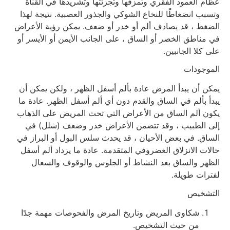
عظام العمود الفقري وتمزقها وتجزئتها وتشريدها في القناة
وتسبب انضغاطًا للنخاع الشوكي والجذور العصبية. نتيجة لهذا
الضغط ، قد يصادف ألم أو خدر أو ضعف. يمكن رؤية الأعراض
في مناطق الخصر أو الساق ، على الجانب الأيمن أو الأيسر أو
على كلا الجانبين.
الموجودات
يمكن أن يبدأ المرض عادة بألم أسفل الظهر ، ولكن يمكن أن
يبدأ بألم في الساق والقدم دون أي ألم أسفل الظهر. عادة ما
يكون ألم الساق من الأعراض التي تحث المريض على الذهاب
إلى الطبيب ، وقد تتضمن الأعراض خدر وضعف (شلل) في
الساق. في بعض الأحيان ، قد يحدث سلس البول أو البراز في
حالات الانزلاق الغضروفي المتقدمة. عادة ما يزداد ألم أسفل
الظهر والساق بعد النشاط أو الجلوس والوقوف والسعال
لفترات طويلة.
التشخيص
شكاوى المريض وتاريخ المرض والفحوصات مهمة جدًا
من حيث التشخيص.