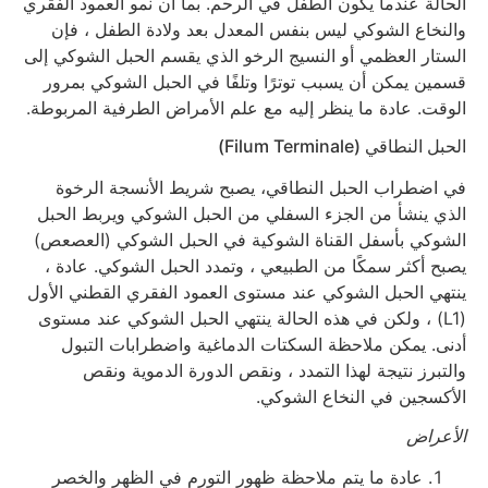
الحالة عندما يكون الطفل في الرحم. بما أن نمو العمود الفقري
والنخاع الشوكي ليس بنفس المعدل بعد ولادة الطفل ، فإن
الستار العظمي أو النسيج الرخو الذي يقسم الحبل الشوكي إلى
قسمين يمكن أن يسبب توترًا وتلفًا في الحبل الشوكي بمرور
الوقت. عادة ما ينظر إليه مع علم الأمراض الطرفية المربوطة.
الحبل النطاقي (Filum Terminale)
في اضطراب الحبل النطاقي، يصبح شريط الأنسجة الرخوة
الذي ينشأ من الجزء السفلي من الحبل الشوكي ويربط الحبل
الشوكي بأسفل القناة الشوكية في الحبل الشوكي (العصعص)
يصبح أكثر سمكًا من الطبيعي ، وتمدد الحبل الشوكي. عادة ،
ينتهي الحبل الشوكي عند مستوى العمود الفقري القطني الأول
(L1) ، ولكن في هذه الحالة ينتهي الحبل الشوكي عند مستوى
أدنى. يمكن ملاحظة السكتات الدماغية واضطرابات التبول
والتبرز نتيجة لهذا التمدد ، ونقص الدورة الدموية ونقص
الأكسجين في النخاع الشوكي.
الأعراض
عادة ما يتم ملاحظة ظهور التورم في الظهر والخصر