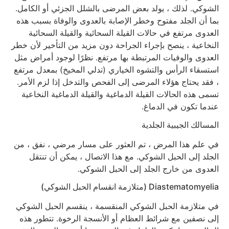
الشوكي. لذلك ، يولد بعض المرضى بالشلل الجزئي أو الكامل.
بما أن الجلد مفتوح وخطر الإصابة بالعدوى والوفاة بسبب هذه
العدوى مرتفع في حالات القيلة السحائية والقيلة السحائية
النخاعية ، ينصح بإجراء الجراحة دون مزيد من التأخير لأن خطر
العدوى والوفيات المرتبطة بها مرتفع. نظرًا لوجود أمراض مثل
استسقاء الرأس والتشوه الخياري (تدلي المخيخ) بمعدل مرتفع
، فقد يحتاج هؤلاء المرضى إلى الفحص والتدخل إذا لزم الأمر.
تسمى هذه الحالات القيلة الدماغية والقيلة الدماغية النخاعية
عندما تكون في الدماغ.
المسالك الجيبية الجلدية
في علم هذا المرض ، تم العثور على مسار مرضي ، نفق ، من
الجلد إلى الحبل الشوكي. مع هذا الاتصال ، يمكن أن تنتقل
العدوى من خارج الجلد إلى الحبل الشوكي.
Diastematomyelia (متلازمة انقسام الحبل الشوكي)
في متلازمة الحبل الشوكي المنقسمة ، ينقسم الحبل الشوكي
إلى نصفين مع شرائط العظام أو الأنسجة الرخوة. تتطور هذه