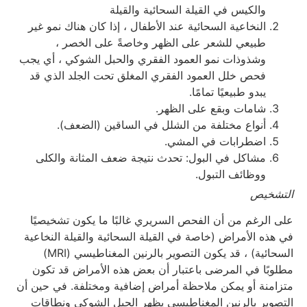
والكيس في القيلة السحائية والقيلة
النخاعية السحائية عند الأطفال ، إذا كان هناك نمو غير
طبيعي للشعر على الظهر وخاصةً على الخصر ،
وشذوذات نمو العمود الفقري والحبل الشوكي ، أي يجب
فحص خلل العمود الفقري المغلق تحت الجلد الذي قد
يبدو طبيعيًا تمامًا.
شامات وبقع على الظهر.
أنواع مختلفة من الشلل في الساقين (الضعف).
اضطرابات في المشي.
مشاكل في البول: تحدث نتيجة ضعف المثانة والكلى
ووظائف التبول.
التشخيص
على الرغم من أن الفحص السريري غالبًا ما يكون تشخيصيًا
في هذه الأمراض (خاصة في القيلة السحائية والقيلة النخاعية
السحائية) ، قد يكون التصوير بالرنين المغناطيسي (MRI)
مطلوبًا في المرضى باعتبار أن بعض هذه الأمراض قد تكون
متزامنة أو يمكن ملاحظة أمراض إضافية ومختلفة. في حين أن
التصوير بالرنين المغناطيسي يظهر الحبل الشوكي ونطاقات