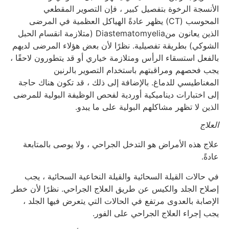
الأنسجة الرخوة بتفصيل كبير ، فإن التصوير المقطعي
المحوسب (CT) يظهر عادةً الهياكل العظمية في المرضى
الذين يعانون منDiastematomyelia (متلازمة انقسام الحبل
الشوكي) بطريقة تفصيلية. نظرًا لأن بعض هؤلاء المرضى لديهم
بالفعل استسقاء الرأس ومتلازمة خياري أو قد يتطورون لاحقًا ،
يجب فحصهم ومراقبتهم باستخدام التصوير بالرنين
المغناطيسي للدماغ. بالإضافة إلى ذلك ، قد تكون هناك حاجة
إلى اختبارات ديناميكية أوردية لفحص الوظيفة البولية للمرضى
الذين لا تظهر مشاكلهم البولية على ما يبدو.
العلاج
علاج هذه الأمراض هو التدخل الجراحي ، ولا يوصى بالمتابعة
عادةً.
في حالات القيلة السحائية والقيلة النخاعية السحائية ، يجب
إصلاح الجلد والكيس عن طريق العلاج الجراحي. نظرًا لأن خطر
الإصابة بالعدوى مرتفع في الحالات التي يتعرض فيها الجلد ،
يجب إجراء العلاج الجراحي على الفور.