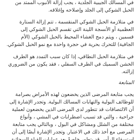
في المسالك الجيبية الجلدية ، يجب إزالة الأنبوب الممتد من
الحبل الشوكي إلى الجلد وإصلاحه وإغلاقه.
في متلازمة الحبل الشوكي المنقسمة ، تتم إزالة الستارة
العظمية أو الأنسجة اللينة التي تقسم الحبل الشوكي إلى
قسمين ، ويتم دمج الغشاء المحيط بالحبل الشوكي (الأم
الجافية) للتحرك بحرية في حجرة واحدة مع نمو الحبل الشوكي.
في متلازمة الحبل النطاقي، إذا كان سبب التمدد هو الطرف
الخشن السميك في الطرف السفلي ، فقد يكون من الضروري
إزالته.
المتابعة
يجب متابعة المرضى الذين يخضعون لهذه الأمراض بصرامة
للوظائف البولية والتهابات المسالك البولية. وتجدر الإشارة إلى
أن الالتصاقات قد تتطور لدى المرضى الذين يخضعون لعملية
جراحية ، والتي قد تسبب اضطرابات في المشي ، وأنواع
مختلفة من الشلل ومشاكل في البول ، وبالتالي يجب متابعة
المرضى مع أخذ ذلك في الاعتبار. وتجدر الإشارة أيضًا إلى أن
استسقاء الرأس قد يتطور خاصةً بعد عمليات القيلة السحائية