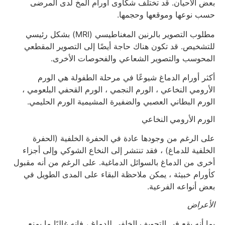
بعض الأحيان. قد تختلف شكاوى أورام المخ لدى المرضى
حسب نوعها وموقعها وحجمها.
مطلوب التصوير بالرنين المغناطيسي (MRI) بشكل رئيسي
للتشخيص. قد تكون هناك حاجة أيضًا إلى التصوير المقطعي
المحوسب والتصوير الشعاعي والفحوصات الأخرى.
أكثر أورام الدماغ شيوعًا في مرحلة الطفولة هي الورم
الأرومي النخاعي ، الورم النجمي ، الورم القحفي البلعومي ،
الورم البطاني العصبي والضفيرة المشيمية الورم الحليمي.
الورم الأرومي النخاعي
على الرغم من وجودها عادة في الحفرة الخلفية (الحفرة
الخلفية للدماغ) ، فقد تنتشر إلى النخاع الشوكي وإلى أجزاء
أخرى من الدماغ بالسوائل الدماغية. على الرغم من أنه مقبول
كأورام خبيثة ، يمكن ملاحظة البقاء على المدى الطويل في
بعض أنواعه الفرعية.
الأعراض
بما أنه يقع في التجويف الخلفي للدماغ ، فإنه غالبًا ما يمنع