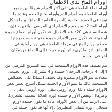
أورام المخ لدى الأطفال
أورام دماغ الطفولة هي ثاني أكثر الأورام شيوعًا بين جميع
أورام الطفولة بعد أورام الدم وأورام نخاع العظم وعادة ما
توجد في الحفرة الخلفية (الحفرة الخلفية للدماغ). بينما تشكل
أورام المخ 2٪ من جميع الأورام لدى المرضى البالغين ، فإن
هذه النسبة هي 20٪ عند الأطفال. قد تكون أورام الدماغ حميدة
أو خبيثة. قد تكون بعض الأورام حميدة وخبيثة حسب درجتها.
معظم أورام المخ في مرحلة الطفولة هي أورام أولية في
الدماغ. نادرًا ما يُرى تناثر (ورم خبيث) إلى الدماغ من مكان
آخر في الجسم.
يتم تصنيف هذه الأورام النسيجية في علم التشريح المرضي من
1 إلى 4 درجات. الدرجة 1 حميدة و 4 تشير إلى الورم الخبيث.
معدلات نمو الأورام متغيرة وقد تختلف اعتمادًا على الخصائص
النسيجية. غالبًا ما تنمو الأورام الخبيثة بشكل أسرع. تعتبر بعض
الأورام خبيثة دائمًا (ورم أرومي دبقي ، ورم أرومي دبقي ،
وغيرها) ، وبعض الأورام حميدة (ورم الخلايا النجمية الشعري).
على الرغم من أن بعض الأورام عادة ما تكون حميدة (ورم
سحائي ، ورم شفاني الدهليزي) ، إلا أنها قد تكون خبيثة في