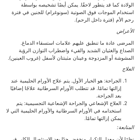
الولادة كما قد يتطور لاحقًا. يمكن أيضًا تشخيصه بواسطة
استخدام الموجات فوق الصوتية (سونوغرام) للجنين في فترة
رحم الأم (فترة داخل الرحم).
الأعراض
المرضى عادة ما تنطبق عليهم علامات استسقاء الدماغ.
الصداع والغثيان الشديد والقيء واضطراب التوازن الرؤية
المشوشة أو المزدوجة وعينان مثبتتان لأسفل (غروب العينين).
العلاج
الجراحة: هو الخيار الأول. يتم علاج الأورام الحليمية عند
إزالتها تمامًا. قد تتطلب الأورام السرطانية علاجًا إضافيًا
بعد الجراحة.
العلاج الإشعاعي والجراحة الإشعاعية التجسيمية: يتم
استخدامه في الأورام السرطانية والأورام الحليمية التي لا
يمكن إزالتها تمامًا.
المتابعة:
نظرًا لأن معدل التكرار منخفض جدًا بعد الاستئصال الكلي في