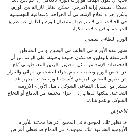
يجب أن يكون الهدف هو إزالة الورم بالكامل. إذا لم يكن ذلك
ممكنًا ، فسيتم إزالة اكبزجزء ممكن القابل للإزالة من الورم.
يمكن إجراء العلاج الإشعاعي أو الجراحة الإشعاعية التجسيمية
في الحالات التي لا تتم فيها إستئصال الورم بالكامل عن طريق
الجراحة أو في حالات التكرار.
الورم البطاني العصبي
تظهر هذه الأورام في الغالب في البطين أو في المناطق
المرتبطة بالبطين. قد تكون حميدة وخبيثة. على الرغم من أن
الفحوصات الإشعاعية مثل التصوير بالرنين المغناطيسي تُبلغ
عن جنس الورم وطبيعته ، يتم إجراء التشخيص النهائي والقرار
عن طريق الفحص المرضي لأنسجة الورم تحت المجهر. قد
تنتشر مع السائل الدماغي الشوكي ، مثل الأورام الأرومية
النخاعية. يمكنها الذهاب إلى أجزاء مختلفة من الدماغ أو النخاع
الشوكي والنمو هناك.
الأعراض
قد تظهر تلك الموجودة في المخيخ أعراضًا مماثلة للأورام
الأرومية النخاعية. تلك الموجودة في الدماغ قد تعطي أعراض