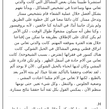
استشرنا طبيبنا بشأن بعض المشاكل التي كانت والدتي
تعاني منها وساعدنا في تشخيص المشاكل ، وبدأنا نفهم
بشكل أفضل خلال عملية الشفاء قام بتشخيص ممتاز
وتدخل ممتاز. كان دائمًا معنا في كل خطوة على الطريق
ولم يترك جانبنا أبدًا. في البداية كنا خائفين ، لأنه بروفيسور
، وكنا نظن أنه سيكون مشغولًا طوال الوقت ، لكن الأمر
لم يكن كذلك على الإطلاق. بطريقة ما تمكن من إقناعنا
خلال هذه الفترة بموقفه المهتم. كانت والدتي تعاني من
انزلاق قطني وبعض المشاكل في الحبل الشوكي. كانت
هناك كسور في فقراتها (نفترض ، بسبب الشيخوخة). كانت
تعاني من آلام حادة في أسفل الظهر ، ولم تكن قادرة على
المشي وكان لديها انحناء بالحبل الشوكي . الآن لا يوجد ألم
، لقد تعافت وحققنا بالتأكيد تقدمًا جيدًا. لم ينته الأمر بعد
بالطبع ، لكنها لا تعاني من آلام مثلما اعتادت المشي ،
وضعية الجلوس ، والتنقل ، وكل شيء تغير. حتى نومها
منظم الآن ، يمكنني القول بكل ثقة أننا حققنا نتائج ممتازة.
H.
ساعدني السيد إركان كثيراً خلال الجراحة التي أجريتها على