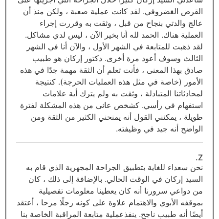
القرص الغضروفي. لقد كانت عملية صعبة ، ولكن منذ أن
عالج والدتي بنجاح من قبل ، وثقت به وقررت إجراء
العملية هناك. الحمد لله أنا بخير الآن ، ليس لدي مشاكل.
لقد ذهبت للمتابعة في الشهر الأول ، والآن أنا في الشهر
الثالث وسوف أعود مرة أخرى. دكتور إركان هو طبيب
صادق بهذا المعنى ، فأنت تعلم أن الثقة مهمة جدًا في هذه
الأمور (خاصة في مثل هذه العمليات الحرجة). كنتيجة
لمحادثاتنا المتبادلة ، وثقت به ولم يترك أية علامات
استفهام في رأسي. كشخص عانى من هذه المشكلة لفترة
طويلة ، يمكنني القول أنه يمنحني الكثير من الثقة ومن
الواضح أنه جيد في وظيفته.
Z.
نحن سعداء للغاية بتطبيق الجراحة المجهرية الذي قام به
السيد إركان في الوقت الحالي. بالإضافة إلى ذلك ، كان
من دواعي سرورنا أنه كان يعطينا معلومات تفصيلية
بموقفه الأبوي والاهتمام علاوة على كونه رجلًا مرحا ، أعتقد
أيضًا أنه طبيب ناجح. ينفذعملية متابعة المراقبة الخاصة بنا