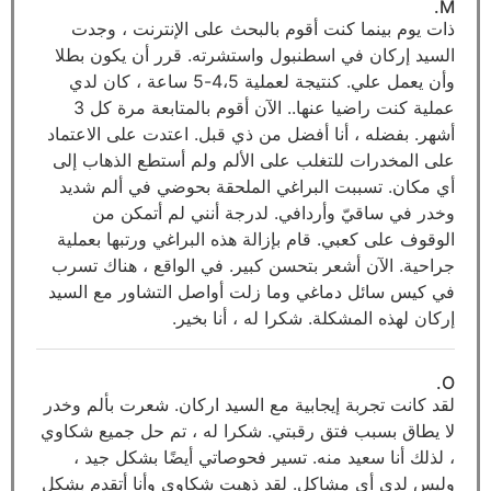
M.
ذات يوم بينما كنت أقوم بالبحث على الإنترنت ، وجدت
السيد إركان في اسطنبول واستشرته. قرر أن يكون بطلا
وأن يعمل علي. كنتيجة لعملية 4،5-5 ساعة ، كان لدي
عملية كنت راضيا عنها.. الآن أقوم بالمتابعة مرة كل 3
أشهر. بفضله ، أنا أفضل من ذي قبل. اعتدت على الاعتماد
على المخدرات للتغلب على الألم ولم أستطع الذهاب إلى
أي مكان. تسببت البراغي الملحقة بحوضي في ألم شديد
وخدر في ساقيّ وأردافي. لدرجة أنني لم أتمكن من
الوقوف على كعبي. قام بإزالة هذه البراغي ورتبها بعملية
جراحية. الآن أشعر بتحسن كبير. في الواقع ، هناك تسرب
في كيس سائل دماغي وما زلت أواصل التشاور مع السيد
إركان لهذه المشكلة. شكرا له ، أنا بخير.
O.
لقد كانت تجربة إيجابية مع السيد اركان. شعرت بألم وخدر
لا يطاق بسبب فتق رقبتي. شكرا له ، تم حل جميع شكاوي
، لذلك أنا سعيد منه. تسير فحوصاتي أيضًا بشكل جيد ،
وليس لدي أي مشاكل. لقد ذهبت شكاوي وأنا أتقدم بشكل