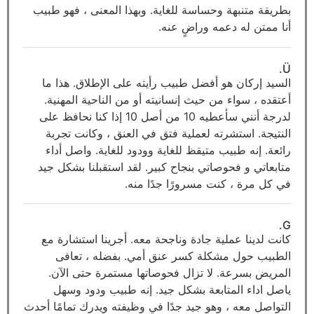
بطريقة متنبهة وحساسة للغاية. وبهذا المعنى ، فهو طبيب
أنا ممتن له دعمه وراضٍ عنه.
Ü.
السيد إركان هو أفضل طبيب رأيته على الإطلاق. هذا ما
أعتقده ، سواء من حيث إنسانيته أو من الناحية المهنية.
لدرجة أنني سأعطيه 10 من أصل 10 إذا كنا نحافظ على
النتيجة. استشرته لعملية فتق في العنق ، وكانت تجربة
رائعة. إنه طبيب متيقظ للغاية وودود للغاية. واصل أداء
متابعاتي و فحوصاتي بنجاح كبير. لقد استقبلنا بشكل جيد
في كل مرة ، كنت مسرورًا جدًا منه.
G.
كانت لدينا عملية جادة وناجحة معه. أجرينا استشارة مع
الطبيب حول مشكلة كسر عنق أمي. بفضله ، تعافى
المريض بسرعة. لا تزال فحوصاتها مستمرة حتى الآن.
ياصل اداء المتابعة بشكل جيد. إنه طبيب ودود وسهل
التواصل معه ، وهو جيد جدًا في وظيفته ويدرك تمامًا أحدث