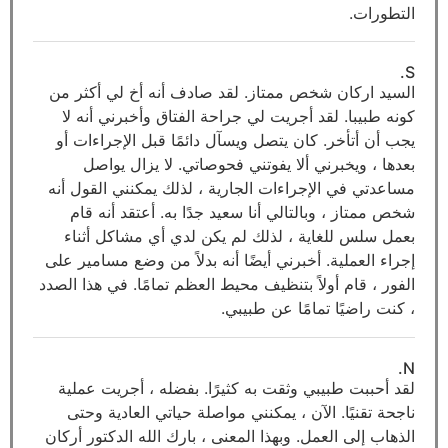
التطورات.
S.
السيد اركان شخص ممتاز. لقد صادف أنه أخ لي أكثر من
كونه طبيبا. لقد أجريت لي جراحة الفتاق وأخبرني أنه لا
يجب أن أتأخر. كان يتصل ويسآل دائمًا قبل الإجراءات أو
بعدها ، ويخبرني ألا يفوتني فحوصاتي. لا يزال يواصل
مساعدتي في الإجراءات الجارية ، لذلك يمكنني القول أنه
شخص ممتاز ، وبالتالي أنا سعيد جدًا به. أعتقد أنه قام
بعمل سلس للغاية ، لذلك لم يكن لدي أي مشاكل أثناء
إجراء العملية. أخبرني أيضًا أنه بدلاً من وضع مسامير على
الفور ، قام أولاً بتنظيف محيط العظم تمامًا. في هذا الصدد
، كنت راضيًا تمامًا عن طبيبي.
N.
لقد أحببت طبيبي وثقت به كثيرًا. بفضله ، أجريت عملية
ناجحة تقنيًا. الآن ، يمكنني مواصلة حياتي العادية وحتى
الذهاب إلى العمل. وبهذا المعنى ، بارك الله الدكتور أركان