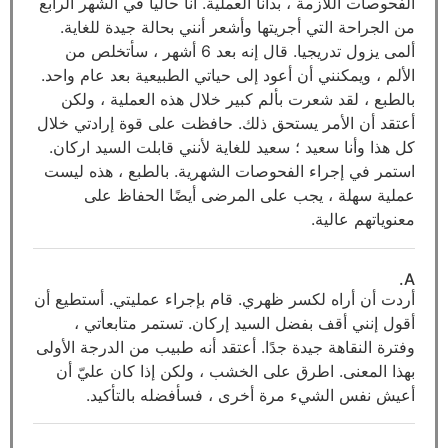
الفحوصات اللازمة ، بدأنا العملية. أنا حاليا في الشهر الرابع
من الجراحة التي أجريتها وأشعر أنني بحالة جيدة للغاية.
ألمى يزول تدريجيا. قال إنه بعد 6 أشهر ، سأتخلص من
الألم ، ويمكنني أن أعود إلى حياتي الطبيعية بعد عام واحد.
بالطبع ، لقد شعرت بألم كبير خلال هذه العملية ، ولكن
أعتقد أن الأمر يستحق ذلك. حافظت على قوة إرادتي خلال
كل هذا وأنا سعيد ؛ سعيد للغاية لأنني قابلت السيد اركان.
استمر في إجراء الفحوصات الشهرية. بالطبع ، هذه ليست
عملية سهلة ، يجب على المرضى أيضًا الحفاظ على
معنوياتهم عالية.
A.
أردت أن أراه لكسر ظهري. قام بإجراء عمليتي. أستطيع أن
أقول إنني أقف بفضل السيد إركان. تستمر متابعاتي ،
وفترة النقاهة جيدة جدًا. أعتقد أنه طبيب من الدرجة الأولى
بهذا المعنى. اطرق على الخشب ، ولكن إذا كان عليّ أن
أعيش نفس الشيء مرة أخرى ، فسأفضله بالتأكيد.