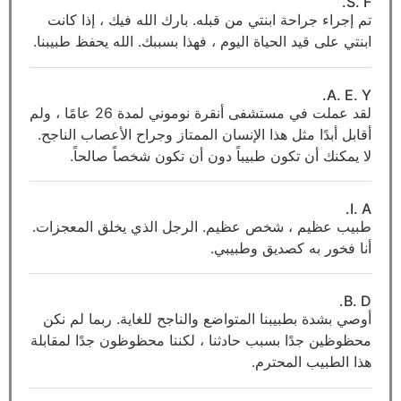
S. F.
تم إجراء جراحة ابنتي من قبله. بارك الله فيك ، إذا كانت
ابنتي على قيد الحياة اليوم ، فهذا بسببك. الله يحفظ طبيبنا.
A. E. Y.
لقد عملت في مستشفى أنقرة نوموني لمدة 26 عامًا ، ولم
أقابل أبدًا مثل هذا الإنسان الممتاز وجراح الأعصاب الناجح.
لا يمكنك أن تكون طبيباً دون أن تكون شخصاً صالحاً.
I. A.
طبيب عظيم ، شخص عظيم. الرجل الذي يخلق المعجزات.
أنا فخور به كصديق وطبيبي.
B. D.
أوصي بشدة بطبيبنا المتواضع والناجح للغاية. ربما لم نكن
محظوظين جدًا بسبب حادثنا ، لكننا محظوظون جدًا لمقابلة
هذا الطبيب المحترم.