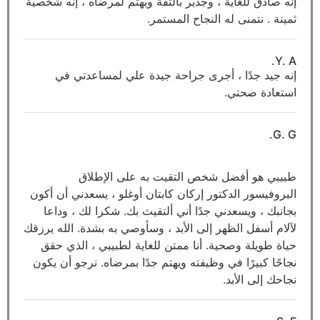
إنه صادق للغاية ، وجدير بالثقة ويهتم لمرضاه ، إنه شخصية
ثمينة . نتمنى له النجاح المستمر.
Y. A.
إنه جيد جدًا ، أجرى جراحة جيدة علي لمساعدتي في
استعادة صحتي.
G. G.
طبيبي هو أفضل شخص التقيت به على الإطلاق
البروفيسور الدكتور إركان كابتان أوغلو ، يسعدني أن أكون
بجانبك ، ويسعدني جدًا أني ألتقيث بك. شكرا لك ، وداعا
لآلام أسفل الظهر إلى الأبد ، وسأوصي به بشدة. الله يرزقك
حياة طويلة وصحية. أنا ممتن للغاية لطبيبي ، الذي حقق
نجاحًا كبيرًا في وظيفته ويهتم جدًا بمرضاه. نرجو أن يكون
نجاحك إلى الأبد.