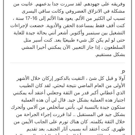
وفريقه على جهودهم. لقد سررت جدا بدعمهم. عانيت من
مشكلة في الانزلاق الغضروفي وكانت ساقي اليسرى
تسبب لي الكثير من الألم. يعود هذا الألم إلى 16-17 سنة ،
كنت أقف فقط بمساعدة الحقن والأدوية. خضعت لإجراءات
التشغيل بين سبتمبر وأكتوبر. أشعر أنني بحالة جيدة للغاية
حتى لو لم يكن كل شيء طبيعيًا بعد. كنت أسير مثل
السلطعون ، إذا جاز التعبير. الآن يمكنني أخيرا المشي
بشكل مستقيم.
P.
آولا و قبل كل شئ ، التقيت بالدكتور إركان خلال الأشهر
الأولى من العام الماضي نتيجة لبحثي. لقد كان الطبيب
الذي أعطاني أكبر قدر من الثقة وجعلني أعتقد أنه يمكنني
اجتياز هذه العملية بشكل جيد. قال لي أن هذه العملية
ستكون جيدة بالنسبة لي. بأنني سأتخلص من آلامي وأتحرك
بشكل جيد في المستقبل .. لذا قررت إجراء الجراحة من
خلال الثقة بكلمته. كان هناك تورم على الجانب الأيمن من
ظهري. كنت أعتقد أنه بسبب آثار الجنف. بعد تقديم