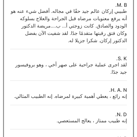
M. B.
طبيبي إركان عالم جيد حقًا في مجاله. أفضل شيء عنه هو
أنه يرفع معنويات مرضاه قبل الجراحة والعلاج بسلوكه
الودود والصادق. كانت زوجتي أ… ب….مريضة الدكتور
وكان فتق رقبتها متقدمًا جدًا. لقد شفيت الآن بفضل
الدكتور إركان. شكرا جزيلا له.
S. K.
لقد اجرى عملية جراحية على صهر أخي ، وهو بروفيسور
جيد جدًا.
H. A. N.
إنه رائع ، يعطي أهمية كبيرة لمرضاه. إنه الطبيب المثالي.
N. D.
إنه طبيب ممتاز ، يعالج المستعصي.