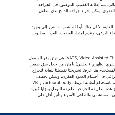
تالي، يتم إطالة القضيب الموضوع في الجراحة
 الفقري. يمكن إجراء جراحة الدمج لدى الطفل
غاية، إلا أن هناك أيضًا منشورات تشير إلى وجود
ء البرغي، وعدم امتداد القضيب بالقدر المطلوب،
جراحة تنظير الصدر بمساعدة الفيديو (VATS, Video Assisted Thoracoscopic Surgery) هي نهج يوفر الوصول
لفقري الظهري (الخلفي) بأمان من خلال شق صغير
ستخدم هنا عرضًا تشريحيًا تفصيليًا للغاية للجراح
لبراغي في أجسام العمود الفقري، ويمكن تخفيف
الانحناءات الجرفية الثقيلة، ويمكن وضع الغرسات القابلة للحركة باستخدام أنظمة الربط (VBT, vertebral body
تتميز هذه الطريقة الجراحية طفيفة التوغل بمزايا كبيرة
 في المستشفى والتعافي الأسرع وتأثير أقل على