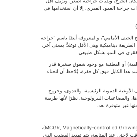
كان الجرح، وندبات جراحية أصغر، ونزيف أقل
ات جراحة العمود الفقري، إلا أن استخدامها في
لجنف الأمامي”، والمعروفة أيضًا باسم “جراحة
لفقري” (VBT, vertebral body tethering). هذه الطريقة ديناميكية وهي الأقل توغلاً؛ بمعنى آخر،
الفقري في النمو بشكل طبيعي.
لفية) أو القطنية مع وجود شقوق صغيرة قدر
 هذا الكابل فوق كل فقرة، يُلاحظ أن انحناء
الأوعية الدموية الرئيسية، والعدوى، وخروج
 والمضاعفات البيرولوجية. نظرًا لأنها طريقة
تها غير متوفرة بعد.
في طريقة القضيب المتنامي المتحكم فيه مغناطيسيًا (MCGR, Magnetically-controlled Growing Rods)،
ت لاحق، عند المتابعة، يتم تمديد القضيب الذي