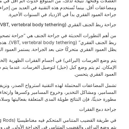
العضلات وفتحها. نتيجة لذلك، من المتوقع حدوث ألم أقل في م
ومضاعفات أقل. بينما تُستخدم هذه التقنية في العديد من إجراء
جراحة العمود الفقري بدأ في الازدياد في السنوات الأخيرة.
جراحة ربط الجنف الفقري (VBT, vertebral body tethering)
من أهم التطورات الحديثة في جراحة الجنف هي “جراحة تصحيح ا
ربط الجنف ا
يظل العمود الفقري متحركًا حتى بعد الجراحة. يستمر العمود 
يتم وضع الغرسات (البراغي) في أجسام الفقرات الظهرية (الخ
الإمكان. ثم يتم وضع كبل (حبل) لتوصيل الغرسات. عندما يتم شد
العمود الفقري يتحسن.
تشمل المضاعفات المحتملة لهذه التقنية استرواح الصدر، ونزيف 
المسامير، ومشاكل التخدير، وخروج المسامير وكسرها وارتخاءها،
مطورة حديثًا، فإن النتائج طويلة المدى المتعلقة بفعاليتها وسلام
جراحة دمج الفقرات
يتم وضع البراغي والقضيب المتنامي في الجراحة الأولى. في وق