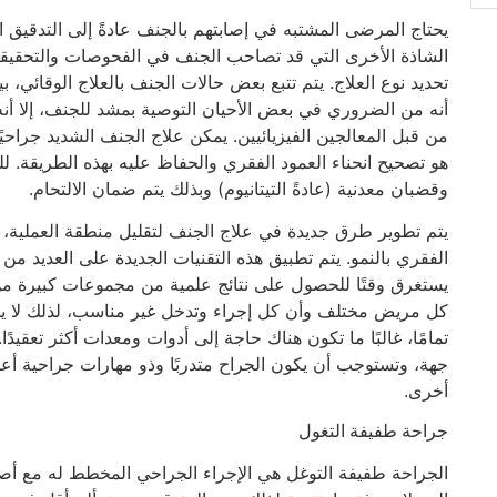
يحتاج المرضى المشتبه في إصابتهم بالجنف عادةً إلى التدقيق ال
الشاذة الأخرى التي قد تصاحب الجنف في الفحوصات والتحقيقات
تحديد نوع العلاج. يتم تتبع بعض حالات الجنف بالعلاج الوقائي، 
أنه من الضروري في بعض الأحيان التوصية بمشد للجنف، إلا أنه
من قبل المعالجين الفيزيائيين. يمكن علاج الجنف الشديد جراحي
هو تصحيح انحناء العمود الفقري والحفاظ عليه بهذه الطريقة. لل
وقضبان معدنية (عادةً التيتانيوم) وبذلك يتم ضمان الالتحام.
يتم تطوير طرق جديدة في علاج الجنف لتقليل منطقة العملية، 
الفقري بالنمو. يتم تطبيق هذه التقنيات الجديدة على العديد من
يستغرق وقتًا للحصول على نتائج علمية من مجموعات كبيرة من 
كل مريض مختلف وأن كل إجراء وتدخل غير مناسب، لذلك لا يمكن
تمامًا، غالبًا ما تكون هناك حاجة إلى أدوات ومعدات أكثر تعقيدً
جهة، وتستوجب أن يكون الجراح متدربًا وذو مهارات جراحية أعلى
أخرى.
جراحة طفيفة التغول
الجراحة طفيفة التوغل هي الإجراء الجراحي المخطط له مع أ