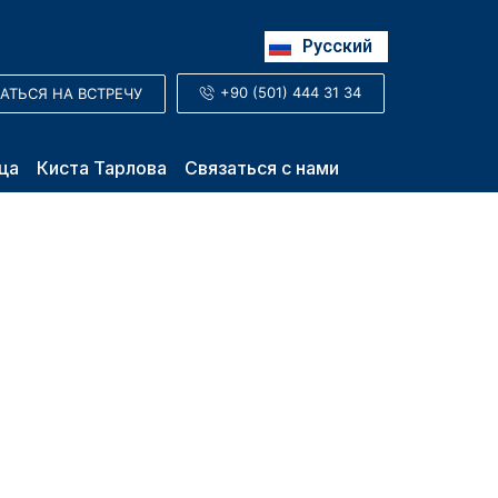
English
Русский
العربية
+90 (501) 444 31 34
АТЬСЯ НА ВСТРЕЧУ
ца
Киста Тарлова
Связаться с нами