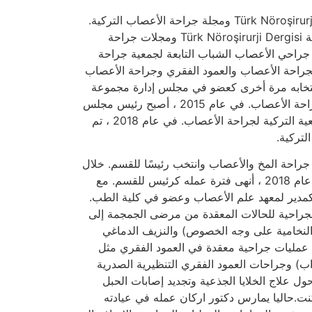
في 2000-2001 ، عمل كعضو في هيئة تحرير مجلة Türk Nöroşirurji Dergisi ومجلة جراحة الأعصاب التركية.
بين الأعوام 2001-2006 ، شغل منصب مساعد محرر في مجلة Türk Nöroşirurji Dergisi ومجلات جراحة
ل منصب رئيس لجنة جراحي الأعصاب الشباب التابعة لجمعية جراحة
 لجراحة الأعصاب والعمود الفقري وجراحة الأعصاب
ل بين عامي 2003-2009. في عام 2013 ، تم انتخابه مرة أخرى كعضو في مجلس إدارة مجموعة
جراحة الأعصاب الطرفية والعمود الفقري بالجمعية التركية لجراحة الأعصاب. في عام 2015 ، أصبح رئيس مجلس
إدارة مجموعة جراحة الأعصاب الطرفية والعمود الفقري بالجمعية التركية لجراحة الأعصاب. في عام 2018 ، تم
لتركية.
 قسم جراحة المخ والأعصاب وانتخب رئيسًا للقسم. خلال
نفس الفترة ، شغل أيضًا منصب مدير معهد علم الأعصاب. في عام 2018 ، أنهى فترة عمله كرئيس للقسم. مع
 عام 2019 ، تقاعد من مهامه كمدير لمعهد علم الأعصاب وعضو في كلية الطب.
جراحية للحالات المعقدة من مرضى الجمجمة إلى
دية النخامية على وجه الخصوص) والنزيف الدماغي
عمليات جراحية معقدة في العمود الفقري مثل
ب) وجراحات العمود الفقري التنظيرية الصدرية
ول علاج الخلايا الجذعية وتجديد إصابات الحبل
 جامعة باشكنت.حاليا يمارس دكتور اركان عمله في عيادته