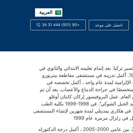
English
العربية
Русский
+90 (501) 444 31 34
احصل على موعد
دكتور إركان كابتان أوغلو عام 1966 في باليكسير تركيا. بعد إتمام تعليمه الابتدائي والثانوي في
باليكسير ، تخرج من كلية الطب بجامعة إسطنبول في عام 1990. أكمل تدريبه في مستشفى مقاطعة بيتربورو
 الإلزامية لمدة عام واحد ، أكمل تخصصه في
ومان للتدريب والبحث في عام 1992 وأصبح متخصصًا في جراحة الدماغ والأعصاب. بعد أن تم
م. عمل البروفيسور إركان كابتان أوغلو
“كزميل بحث” مع تشارلز تاتور في “إصابة الحبل الشوكي وتجديد الحبل الشوكي”. في 1998-1999 بكلية الطب
حة في هكاري يمدينلي لمدة شهرين لإنشاء المستشفى
 في زلزال مرمرة عام 1999
أصبح أستاذًا مساعدًا في جراحة المخ والأعصاب في عام 2004. بين عامي 2000-2005 ، أكمل درجة الدكتوراه