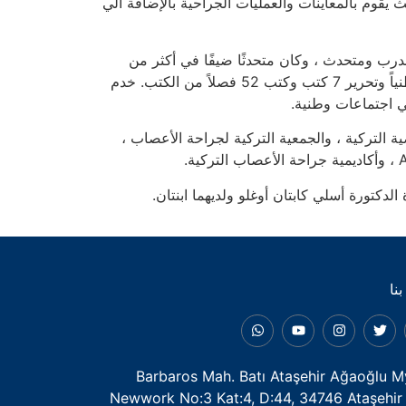
قوم بالمعاينات والعمليات الجراحية بالإضافة الي
درب ومتحدث ، وكان متحدثًا ضيفًا في أكثر من
100 حدث ومؤتمرات. نشر 65 مقالاً علمياً دولياً و 35 مقالاً وطنياً وتحرير 7 كتب وكتب 52 فصلاً من الكتب. خدم
ة التركية ، والجمعية التركية لجراحة الأعصاب ،
لدكتورة أسلي كابتان أوغلو ولديهما ابنتان.
نا
Barbaros Mah. Batı Ataşehir Ağaoğlu M
Newwork No:3 Kat:4, D:44, 34746 Ataşehir 