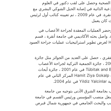
 الصحية وحصل على لقب دكتور في العلوم
الخلايا الجذعية الذاتية في إصابة الحبل الشوكي البشري مع
عيادات جراحة الأعصاب وأمراض الدم في كلية الطب بجامعة أنقرة. في عام 2009 ، تم تعيينه كنائب أول لرئيس
ث كان يعمل
الذي عمل فيه حتى عام 2010 ، أشرف وحضر العمليات المعقدة لجراحة الأعصاب في
. واصل بحثه الأكاديمي في جامعة أنقرة ، قسم
التشريح ومختبرات البحث في جامعة أنقرة وجامعة Hacettepe لغرض تطوير استراتيجيات عمليات جراحة العمود
فقري ، حصل على العديد من الجوائز مثل جائزة
البحث الطبي لمستشفى Acibadem المركز الأول في عام 2000 ، جائزة الجمعية التركية لجراحة الأعصاب
الدكتور ماهر تيفروز ، جائزة Tübitak and Brain Research Society Wheyt في عام 2001 ، جائزة أبحاث
جراحي الأعصاب الشباب من الجمعية التركية لجراحة الأعصاب Hamit Ziya Gokalp المركز الثاني في عام
لطب بجامعة الشرق الأدنى بتوجيه من جامعة
Ha ، وتم تعيينه بروفيسور بين عامي 2010-2015 ، شغل منصب المؤسس ورئيس القسم في جامعة
ريب والبحث الجامعي في جمهورية شمال قبرص