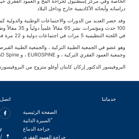
الخاصة وفي مركز إسطنبول لجراحة المخ و العمود الفقري حيث ي
دراساته وأبحاثه الأكاديمية خارج وداخل البلاد
وقد حضر العديد من الدورات والاجتماعات الوطنية والدولية كم
في اللجنة التنظيمية 5 مرات في اجتماعات دولية و 22 مرة في اجتماعات وطنية.
وهو عضو في الجمعية الطبية التركية ، والجمعية الطبية القبرصي
وجمعية العمود الفقري التركية ، و EUROSPINE ، و AO Spine ، وأكاديمية جراحة الأعصاب التركية.
البروفيسور الدكتور إركان كابتان أوغلو متزوج من البروفيسورة ا
خدماتنا
اتصل ب
الصفحة الرئيسية
ْالسيرة الذاتية
جراحة الدماغ
y
/
جراحة العمود الفقري