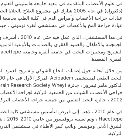
في علوم الأعصاب المتقدمة في معهد جامعة هاستيبتي للعلوم
(دكتوراه) في عام 2005 شارك في مشروع العلاج ب
عيادة جراحة المخ والأعصاب في مستشفى أنقرة نوموني ، حي
في هذا المستشفى ، 
الجمجمة والأطفال والعمود الفقري والصدمات والأوعية الدموية
الفقري المعقدة.
من خلال أبحاثه حول إصابات النخاع الشوكي وتشريح العمود ال
2002 ، جائزة البحث العلمي من جمعية جراحة الأعصاب التركية Yildiz Yalcinlar في عام 2004.
في عام 2010 ، ذهب إلى قبرص لتأسيس مستشفى كلية ا
cettepe
الشرق الأدنى ومؤسس ونائب كبير الأطباء في مستشفى التد
التركية.